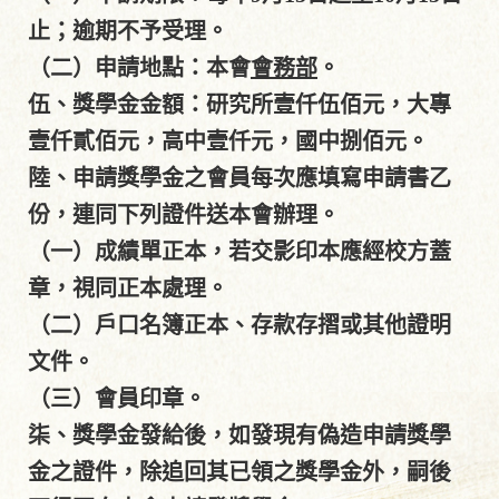
止；逾期不予受理。
（二）申請地點：本會
會務部
。
伍、獎學金金額：研究所壹仟伍佰元，大專
壹仟貳佰元，高中壹仟元，國中捌佰元。
陸、申請獎學金之會員每次應填寫申請書乙
份，連同下列證件送本會辦理。
（一）成績單正本，若交影印本應經校方蓋
章，視同正本處理。
（二）戶口名簿正本、存款存摺或其他證明
文件。
（三）會員印章。
柒、獎學金發給後，如發現有偽造申請獎學
金之證件，除追回其已領之獎學金外，嗣後