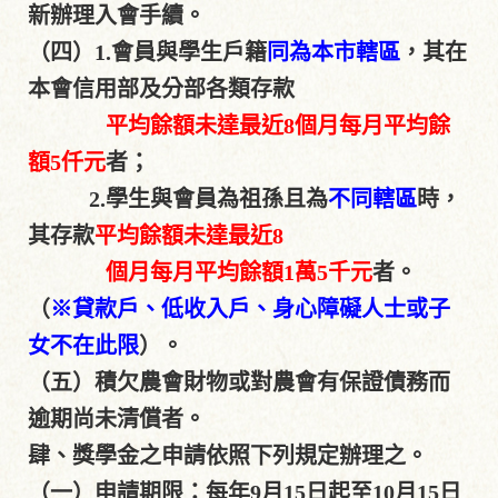
新辦理入會手續。
（四）1.會員與學生戶籍
同為本市轄區
，其在
本會信用部及分部各類存款
平均餘額
未達最近8個月
每月平均餘
額5仟元
者；
2.學生與會員為祖孫且為
不同轄區
時，
其存款
平均餘額未達最近8
個月每月平均餘額1萬5千元
者。
（
※
貸款戶、低收入戶、身心障礙人士或子
女不在此限
）。
（五）積欠農會財物或對農會有保證債務而
逾期尚未清償者。
肆、獎學金之申請依照下列規定辦理之。
（一）申請期限：每年9月15日起至10月15日