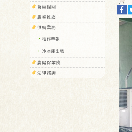
會員相關
農業推廣
供銷業務
稻作申報
冷凍庫出租
農健保業務
法律諮詢