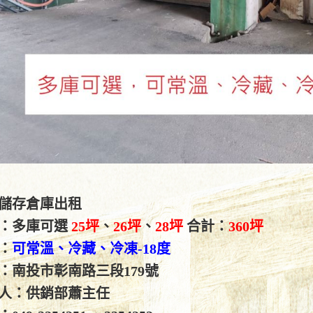
儲存倉庫出租
：多庫可選
25坪
、
26坪
、
28坪
合計：
360坪
：
可常溫、冷藏、冷凍-18度
：南投市彰南路三段179號
人：供銷部蕭主任